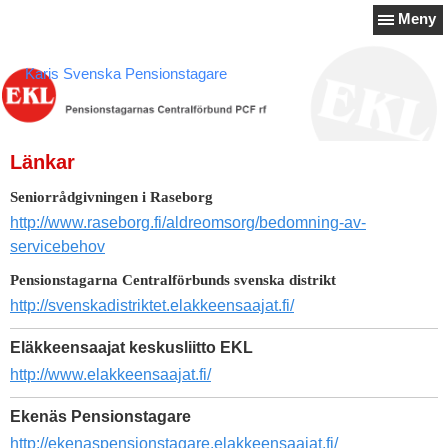
Meny
Karis Svenska Pensionstagare
Länkar
Seniorrådgivningen i Raseborg
http://www.raseborg.fi/aldreomsorg/bedomning-av-
servicebehov
Pensionstagarna Centralförbunds svenska distrikt
http://svenskadistriktet.elakkeensaajat.fi/
Eläkkeensaajat keskusliitto EKL
http://www.elakkeensaajat.fi/
Ekenäs Pensionstagare
http://ekenaspensionstagare.elakkeensaajat.fi/