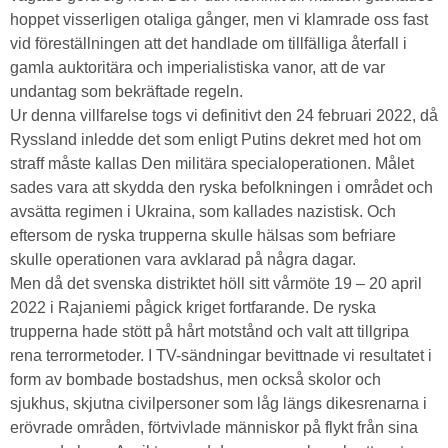
hoppet visserligen otaliga gånger, men vi klamrade oss fast
vid föreställningen att det handlade om tillfälliga återfall i
gamla auktoritära och imperialistiska vanor, att de var
undantag som bekräftade regeln.
Ur denna villfarelse togs vi definitivt den 24 februari 2022, då
Ryssland inledde det som enligt Putins dekret med hot om
straff måste kallas Den militära specialoperationen. Målet
sades vara att skydda den ryska befolkningen i området och
avsätta regimen i Ukraina, som kallades nazistisk. Och
eftersom de ryska trupperna skulle hälsas som befriare
skulle operationen vara avklarad på några dagar.
Men då det svenska distriktet höll sitt vårmöte 19 – 20 april
2022 i Rajaniemi pågick kriget fortfarande. De ryska
trupperna hade stött på hårt motstånd och valt att tillgripa
rena terrormetoder. I TV-sändningar bevittnade vi resultatet i
form av bombade bostadshus, men också skolor och
sjukhus, skjutna civilpersoner som låg längs dikesrenarna i
erövrade områden, förtvivlade människor på flykt från sina