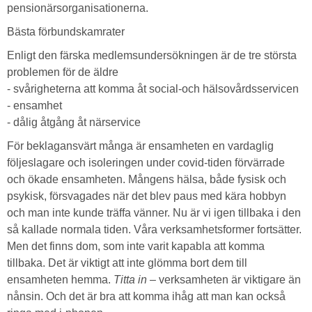
pensionärsorganisationerna.
Bästa förbundskamrater
Enligt den färska medlemsundersökningen är de tre största
problemen för de äldre
- svårigheterna att komma åt social-och hälsovårdsservicen
- ensamhet
- dålig åtgång åt närservice
För beklagansvärt många är ensamheten en vardaglig
följeslagare och isoleringen under covid-tiden förvärrade
och ökade ensamheten. Mångens hälsa, både fysisk och
psykisk, försvagades när det blev paus med kära hobbyn
och man inte kunde träffa vänner. Nu är vi igen tillbaka i den
så kallade normala tiden. Våra verksamhetsformer fortsätter.
Men det finns dom, som inte varit kapabla att komma
tillbaka. Det är viktigt att inte glömma bort dem till
ensamheten hemma.
Titta in
– verksamheten är viktigare än
nånsin. Och det är bra att komma ihåg att man kan också