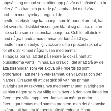
uppsättning ombud som möter upp på vår och höstmöten år
efter år,” sa han och pekade på sambandet med våra
problem med nyrekryteringen. I de
medlemsrekryteringskampanjer som förbundet ordnat, har
det svenska distriktet visserligen klarat sig rätt bra, om än
inte så bra som i motionskampanjerna. Och för ett distrikt
med några hundra medlemmar blir förstås 10 nya
medlemmar en betydligt vackrare siffra i procent räknat än
för ett distrikt med några tusen medlemmar.
Tilläggas bör väl att det på senare år också hänt att
plussiffrorna vänts i minus. En orsak till det är att två av de
åtta föreningar, som var aktiva på Fribergs tid som
ordförande, lagt ner sin verksamhet, den i Lovisa och den i
Närpes. Orsaken till att det gick så var inte primärt
svårigheten att rekrytera nya medlemmar utan svårigheten
att hitta någon som var villig att ta över då den som länge lett
föreningen ville trappa ner. Jag vet att många andra
föreningar brottas med samma problem, men det är kanske
svårare att hantera för pensionärsföreningar. Yngre