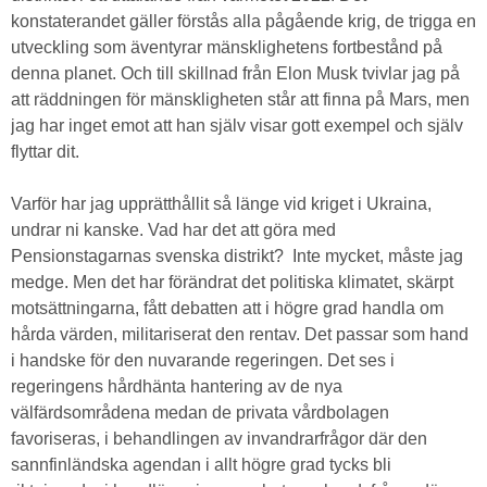
konstaterandet gäller förstås alla pågående krig, de trigga en
utveckling som äventyrar mänsklighetens fortbestånd på
denna planet. Och till skillnad från Elon Musk tvivlar jag på
att räddningen för mänskligheten står att finna på Mars, men
jag har inget emot att han själv visar gott exempel och själv
flyttar dit.
Varför har jag upprätthållit så länge vid kriget i Ukraina,
undrar ni kanske. Vad har det att göra med
Pensionstagarnas svenska distrikt? Inte mycket, måste jag
medge. Men det har förändrat det politiska klimatet, skärpt
motsättningarna, fått debatten att i högre grad handla om
hårda värden, militariserat den rentav. Det passar som hand
i handske för den nuvarande regeringen. Det ses i
regeringens hårdhänta hantering av de nya
välfärdsområdena medan de privata vårdbolagen
favoriseras, i behandlingen av invandrarfrågor där den
sannfinländska agendan i allt högre grad tycks bli