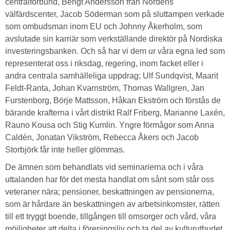
centralförbund, Bengt Andersson från Nordens
välfärdscenter, Jacob Söderman som på sluttampen verkade
som ombudsman inom EU och Johnny Åkerholm, som
avslutade sin karriär som verkställande direktör på Nordiska
investeringsbanken. Och så har vi dem ur våra egna led som
representerat oss i riksdag, regering, inom facket eller i
andra centrala samhälleliga uppdrag; Ulf Sundqvist, Maarit
Feldt-Ranta, Johan Kvarnström, Thomas Wallgren, Jan
Furstenborg, Börje Mattsson, Håkan Ekström och förstås de
bärande krafterna i vårt distrikt Ralf Friberg, Marianne Laxén,
Rauno Kousa och Stig Kumlin. Yngre förmågor som Anna
Caldén, Jonatan Vikström, Rebecca Åkers och Jacob
Storbjörk får inte heller glömmas.
De ämnen som behandlats vid seminarierna och i våra
uttalanden har för det mesta handlat om sånt som står oss
veteraner nära; pensioner, beskattningen av pensionerna,
som är hårdare än beskattningen av arbetsinkomster, rätten
till ett tryggt boende, tillgången till omsorger och vård, våra
möjligheter att delta i föreningsliv och ta del av kulturutbudet