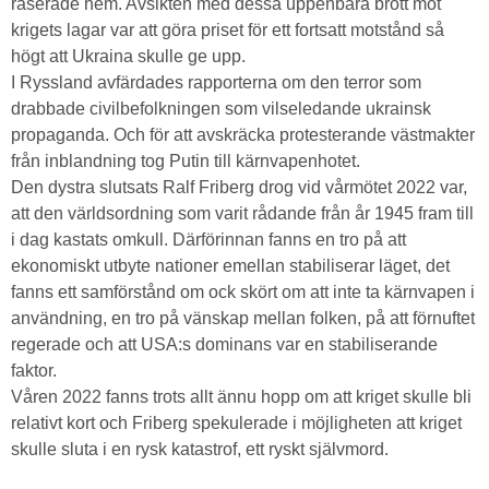
raserade hem. Avsikten med dessa uppenbara brott mot
krigets lagar var att göra priset för ett fortsatt motstånd så
högt att Ukraina skulle ge upp.
I Ryssland avfärdades rapporterna om den terror som
drabbade civilbefolkningen som vilseledande ukrainsk
propaganda. Och för att avskräcka protesterande västmakter
från inblandning tog Putin till kärnvapenhotet.
Den dystra slutsats Ralf Friberg drog vid vårmötet 2022 var,
att den världsordning som varit rådande från år 1945 fram till
i dag kastats omkull. Därförinnan fanns en tro på att
ekonomiskt utbyte nationer emellan stabiliserar läget, det
fanns ett samförstånd om ock skört om att inte ta kärnvapen i
användning, en tro på vänskap mellan folken, på att förnuftet
regerade och att USA:s dominans var en stabiliserande
faktor.
Våren 2022 fanns trots allt ännu hopp om att kriget skulle bli
relativt kort och Friberg spekulerade i möjligheten att kriget
skulle sluta i en rysk katastrof, ett ryskt självmord.