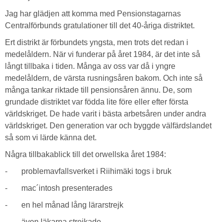
Jag har glädjen att komma med Pensionstagarnas
Centralförbunds gratulationer till det 40-åriga distriktet.
Ert distrikt är förbundets yngsta, men trots det redan i
medelåldern. När vi funderar på året 1984, är det inte så
långt tillbaka i tiden. Många av oss var då i yngre
medelåldern, de värsta rusningsåren bakom. Och inte så
många tankar riktade till pensionsåren ännu. De, som
grundade distriktet var födda lite före eller efter första
världskriget. De hade varit i bästa arbetsåren under andra
världskriget. Den generation var och byggde välfärdslandet
så som vi lärde känna det.
Några tillbakablick till det orwellska året 1984:
- problemavfallsverket i Riihimäki togs i bruk
- mac´intosh presenterades
- en hel månad lång lärarstrejk
- även läkarna strejkade