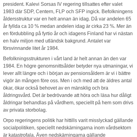
president. Kalevi Sorsas IV regering tillsattes efter valet
1983 där SDP, Centern, FLP och SFP ingick. Befolkningens
åldersstruktur var en helt annan än idag. Då var andelen 65
år fyllda ca 10 % medan andelen idag är cirka 23 %. Mer än
en fördubbling på fyrtio år och idagens Finland har vi nästan
en halv miljon med utländsk bakgrund. Antalet var
försvinnande litet år 1984.
Befolkningsstrukturen i vårt land är helt annan än den var
1984. En högre genomsnittsålder betyder nya utmaningar, vi
lever allt längre och i början av pensionsåldern är vi i bättre
vigör än mången före oss. Men i och med att de äldres antal
ökar, ökar också behovet av en mänsklig och bra
åldringsvård. Det är bedrövande att höra och läsa hur dåligt
åldringar behandlas på vårdhem, speciellt på hem som drivs
av privata storbolag.
Orpo regeringens politik har hittills varit misslyckad gällande
socialpolitiken, speciellt nedskärningarna inom vårdsektorn
är katastrofala. Även nedskärningarna gällande