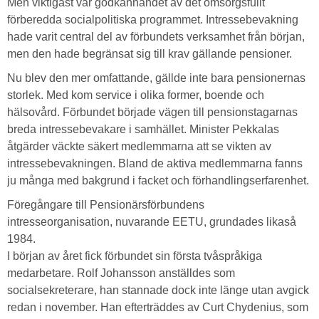
Men viktigast var godkännandet av det omsorgsfullt
förberedda socialpolitiska programmet. Intressebevakning
hade varit central del av förbundets verksamhet från början,
men den hade begränsat sig till krav gällande pensioner.
Nu blev den mer omfattande, gällde inte bara pensionernas
storlek. Med kom service i olika former, boende och
hälsovård. Förbundet började vägen till pensionstagarnas
breda intressebevakare i samhället. Minister Pekkalas
åtgärder väckte säkert medlemmarna att se vikten av
intressebevakningen. Bland de aktiva medlemmarna fanns
ju många med bakgrund i facket och förhandlingserfarenhet.
Föregångare till Pensionärsförbundens
intresseorganisation, nuvarande EETU, grundades likaså
1984.
I början av året fick förbundet sin första tvåspråkiga
medarbetare. Rolf Johansson anställdes som
socialsekreterare, han stannade dock inte länge utan avgick
redan i november. Han efterträddes av Curt Chydenius, som