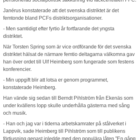
Janérus konstaterade att det svenska distriktet är det
femtonde bland PCFs distriktsorganisationer.
- Men samtidigt efter fyrtio år fortfarande det yngsta
distriktet.
När Torsten Spring som är vice ordförande för det svenska
distriktet hälsat de närmare femtio deltagarna välkomna gav
han över ordet till Ulf Heimberg som fungerade som festens
konferencier.
- Min uppgift blir att lotsa er genom programmet,
konstaterade Heimberg.
Han vände sig sedan till Berndt Pihlström från Ekenäs som
under kvällens lopp skulle underhålla gästerna med sång
och musik.
- Han och jag var i tiderna arbetskamrater på stålverket i
Lappvik, sade Heimberg till Pihlström som till publikens
förtjusning genast inledde med den populära låten ”En gång