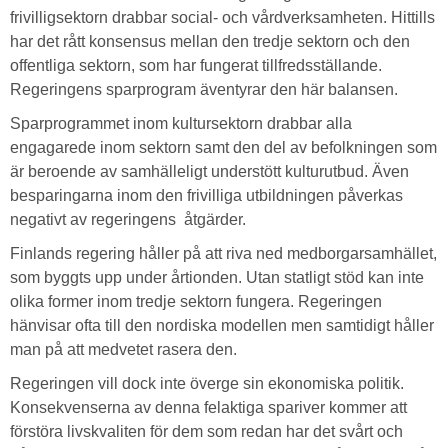
frivilligsektorn drabbar social- och vårdverksamheten. Hittills
har det rått konsensus mellan den tredje sektorn och den
offentliga sektorn, som har fungerat tillfredsställande.
Regeringens sparprogram äventyrar den här balansen.
Sparprogrammet inom kultursektorn drabbar alla
engagarede inom sektorn samt den del av befolkningen som
är beroende av samhälleligt understött kulturutbud. Även
besparingarna inom den frivilliga utbildningen påverkas
negativt av regeringens åtgärder.
Finlands regering håller på att riva ned medborgarsamhället,
som byggts upp under årtionden. Utan statligt stöd kan inte
olika former inom tredje sektorn fungera. Regeringen
hänvisar ofta till den nordiska modellen men samtidigt håller
man på att medvetet rasera den.
Regeringen vill dock inte överge sin ekonomiska politik.
Konsekvenserna av denna felaktiga spariver kommer att
förstöra livskvaliten för dem som redan har det svårt och