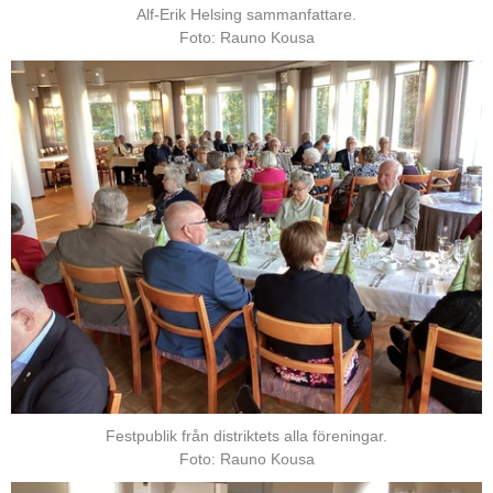
Alf-Erik Helsing sammanfattare.
Foto: Rauno Kousa
Festpublik från distriktets alla föreningar.
Foto: Rauno Kousa