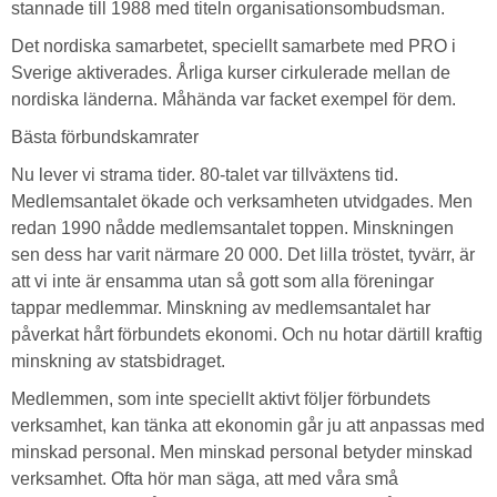
stannade till 1988 med titeln organisationsombudsman.
Det nordiska samarbetet, speciellt samarbete med PRO i
Sverige aktiverades. Årliga kurser cirkulerade mellan de
nordiska länderna. Måhända var facket exempel för dem.
Bästa förbundskamrater
Nu lever vi strama tider. 80-talet var tillväxtens tid.
Medlemsantalet ökade och verksamheten utvidgades. Men
redan 1990 nådde medlemsantalet toppen. Minskningen
sen dess har varit närmare 20 000. Det lilla tröstet, tyvärr, är
att vi inte är ensamma utan så gott som alla föreningar
tappar medlemmar. Minskning av medlemsantalet har
påverkat hårt förbundets ekonomi. Och nu hotar därtill kraftig
minskning av statsbidraget.
Medlemmen, som inte speciellt aktivt följer förbundets
verksamhet, kan tänka att ekonomin går ju att anpassas med
minskad personal. Men minskad personal betyder minskad
verksamhet. Ofta hör man säga, att med våra små