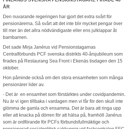
ÅR
Den nuvarande regeringen har gjort det extra svårt för
pensionärerna. Så svårt att det inte blir mycket pengar över
till mer än det allra nödvändigaste eller ens julklappar åt
barnbarnen.
Det sade Mirja Janérus vid Pensionstagarnas
Centralförbunds PCF svenska distrikts 40-årsjubileum som
firades på Restaurang Sea Front i Ekenäs tisdagen den 15
oktober.
Hon påminde också om den stora ensamheten som många
pensionärer lider av.
- Det är en ensamhet som förstärktes under covidpandemin.
Nu är vi igen tillbaka i vardagen men vi får för den skull inte
glömma de gamla och ensamma. Det är bara att ringa upp
eller att knacka på dörren för att hälsa på, framhöll Janérus
som är ordförande för PCFs förbundsfullmäktige och
pensionerad socialpolitisk sakkunnig vid fackcentralen FFC.