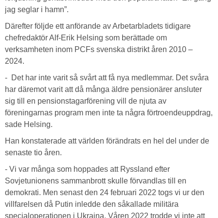
jag seglar i hamn”.
Därefter följde ett anförande av Arbetarbladets tidigare
chefredaktör Alf-Erik Helsing som berättade om
verksamheten inom PCFs svenska distrikt åren 2010 –
2024.
- Det har inte varit så svårt att få nya medlemmar. Det svåra
har däremot varit att då många äldre pensionärer ansluter
sig till en pensionstagarförening vill de njuta av
föreningarnas program men inte ta några förtroendeuppdrag,
sade Helsing.
Han konstaterade att världen förändrats en hel del under de
senaste tio åren.
- Vi var många som hoppades att Ryssland efter
Sovjetunionens sammanbrott skulle förvandlas till en
demokrati. Men senast den 24 februari 2022 togs vi ur den
villfarelsen då Putin inledde den såkallade militära
specialoperationen i Ukraina. Våren 2022 trodde vi inte att