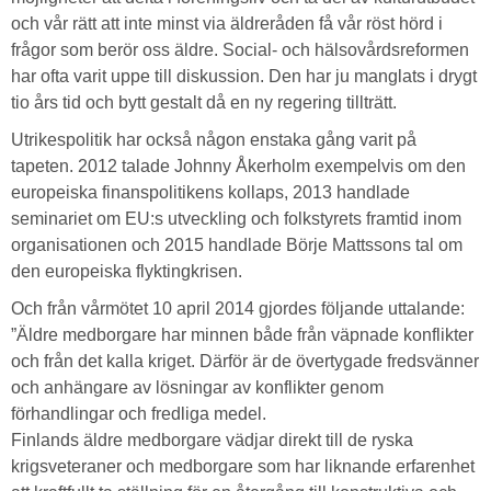
och vår rätt att inte minst via äldreråden få vår röst hörd i
frågor som berör oss äldre. Social- och hälsovårdsreformen
har ofta varit uppe till diskussion. Den har ju manglats i drygt
tio års tid och bytt gestalt då en ny regering tillträtt.
Utrikespolitik har också någon enstaka gång varit på
tapeten. 2012 talade Johnny Åkerholm exempelvis om den
europeiska finanspolitikens kollaps, 2013 handlade
seminariet om EU:s utveckling och folkstyrets framtid inom
organisationen och 2015 handlade Börje Mattssons tal om
den europeiska flyktingkrisen.
Och från vårmötet 10 april 2014 gjordes följande uttalande:
”Äldre medborgare har minnen både från väpnade konflikter
och från det kalla kriget. Därför är de övertygade fredsvänner
och anhängare av lösningar av konflikter genom
förhandlingar och fredliga medel.
Finlands äldre medborgare vädjar direkt till de ryska
krigsveteraner och medborgare som har liknande erfarenhet