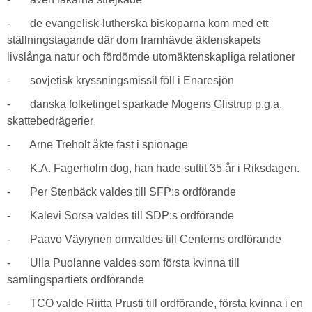
- de evangelisk-lutherska biskoparna kom med ett
ställningstagande där dom framhävde äktenskapets
livslånga natur och fördömde utomäktenskapliga relationer
- sovjetisk kryssningsmissil föll i Enaresjön
- danska folketinget sparkade Mogens Glistrup p.g.a.
skattebedrägerier
- Arne Treholt åkte fast i spionage
- K.A. Fagerholm dog, han hade suttit 35 år i Riksdagen.
- Per Stenbäck valdes till SFP:s ordförande
- Kalevi Sorsa valdes till SDP:s ordförande
- Paavo Väyrynen omvaldes till Centerns ordförande
- Ulla Puolanne valdes som första kvinna till
samlingspartiets ordförande
- TCO valde Riitta Prusti till ordförande, första kvinna i en