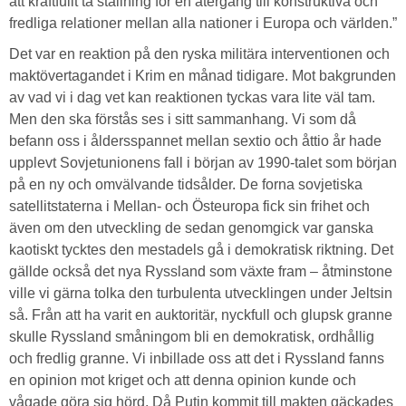
att kraftfullt ta ställning för en återgång till konstruktiva och
fredliga relationer mellan alla nationer i Europa och världen.”
Det var en reaktion på den ryska militära interventionen och
maktövertagandet i Krim en månad tidigare. Mot bakgrunden
av vad vi i dag vet kan reaktionen tyckas vara lite väl tam.
Men den ska förstås ses i sitt sammanhang. Vi som då
befann oss i åldersspannet mellan sextio och åttio år hade
upplevt Sovjetunionens fall i början av 1990-talet som början
på en ny och omvälvande tidsålder. De forna sovjetiska
satellitstaterna i Mellan- och Östeuropa fick sin frihet och
även om den utveckling de sedan genomgick var ganska
kaotiskt tycktes den mestadels gå i demokratisk riktning. Det
gällde också det nya Ryssland som växte fram – åtminstone
ville vi gärna tolka den turbulenta utvecklingen under Jeltsin
så. Från att ha varit en auktoritär, nyckfull och glupsk granne
skulle Ryssland småningom bli en demokratisk, ordhållig
och fredlig granne. Vi inbillade oss att det i Ryssland fanns
en opinion mot kriget och att denna opinion kunde och
vågade göra sig hörd. Då Putin kommit till makten gäckades