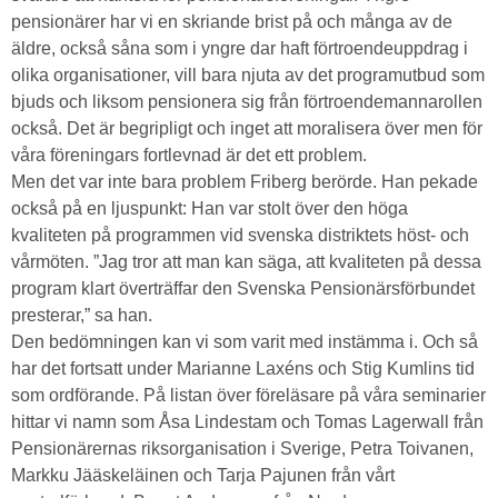
pensionärer har vi en skriande brist på och många av de
äldre, också såna som i yngre dar haft förtroendeuppdrag i
olika organisationer, vill bara njuta av det programutbud som
bjuds och liksom pensionera sig från förtroendemannarollen
också. Det är begripligt och inget att moralisera över men för
våra föreningars fortlevnad är det ett problem.
Men det var inte bara problem Friberg berörde. Han pekade
också på en ljuspunkt: Han var stolt över den höga
kvaliteten på programmen vid svenska distriktets höst- och
vårmöten. ”Jag tror att man kan säga, att kvaliteten på dessa
program klart överträffar den Svenska Pensionärsförbundet
presterar,” sa han.
Den bedömningen kan vi som varit med instämma i. Och så
har det fortsatt under Marianne Laxéns och Stig Kumlins tid
som ordförande. På listan över föreläsare på våra seminarier
hittar vi namn som Åsa Lindestam och Tomas Lagerwall från
Pensionärernas riksorganisation i Sverige, Petra Toivanen,
Markku Jääskeläinen och Tarja Pajunen från vårt