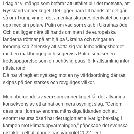
I dag är vi många som befarar att utfallet blir det motsatta, att
Ryssland vinner kriget. Det ligger nära till hands att det går
så om Trump vinner det amerikanska presidentvalet och gör
upp med sin polare Putin om vad som ska bli Ukrainas öde.
Och det ligger nära till hands om man i de europeiska
länderna tröttnar på att hjälpa Ukraina och tvingar en
förödmjukad Zelensky att sätta sig vid förhandlingsbordet
med en makthungrig och segerviss Putin, som ser en
fredsuppgörelse som en behövlig paus för kraftsamling inför
nästa rond.
Då har vi tagit ett nytt steg mot en ny världsordning där rätt
skipas på den starkes och rovgiriges villkor.
Men oberoende av vem som vinner kriget får det allvarliga
konsekvens av ett annat och mera osynligt slag. ”Genom
dess pris i form av enorma mänskliga lidanden och ett
enormt resursslöseri har det utgjort ett allvarligt bakslag i
kampen mot klimatuppvärmningen,” påpekade det svenska
distriktet i ett uttalande från vårmötet 2022. Det