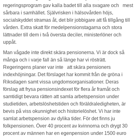
regeringsprogram gav kalla badet till alla svagare och mest
sårbara i samhället. Självrisken i hälsovården höjs,
socialskyddet stramas åt, det blir jobbigare att få tillgång till
vården. Extra skatt för medelpensionstagarna och stora
lättnader till dem i två översta deciler, ministerlöner och
uppåt.
Man vågade inte direkt skära pensionerna. Vi är dock så
många och i varje fall än så länge har vi rösträtt.
Regeringens planer var inte att skära pensioners
indexhöjningar. Det förslaget har kommit från de gröna i
Riksdagen samt vissa ungdomsorganisationer. Deras
förslag att frysa pensionsindexet för flera år framåt och
samtidigt bevara rätten att samla arbetspension under
studietiden, arbetslöshetstiden och föräldraledigheten, är
bevis på viss okunnighet och historielöshet. Vi har inte
samlat arbetspension av dylika tider. För det finns ju
folkpensionen. Över 40 procent av kvinnorna och drygt 30
procent av männen har en egenpension under 1500 euro