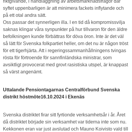
riktgivande, i handläggning av arbetsmarknadsfrågor där
syftet uppenbarligen är att minimera fackets inflytande och
på ett otal andra sätt.
Oss passar det synnerligen illa. I en tid då kompromissvilja
saknas klingar våra synpunkter på hur tillvaron för den äldre
befolkningen kunde förbättras för döva öron. Inte är det väl
så lätt för Svenska folkpartiet heller, om det nu är någon tröst
för ett tigerhjärta. Att i regeringssammanhållningens tvingas
rösta för förtroende för sannfinländska ministrar, som
avsiktligt provocerat med grovt rasistiska utspel, är knappast
så värst angenämt.
Uttalande Pensiontagarnas Centralförbund Svenska
distrikt höstmöte16.10.2024 i Ekenäs
Svenska distriktet firar sitt fyrtionde verksamhetsår i år. Året
då distriktet började sin verksamhet var tiderna inte som nu.
Kekkonen eran var just avslutad och Mauno Koivisto vald till